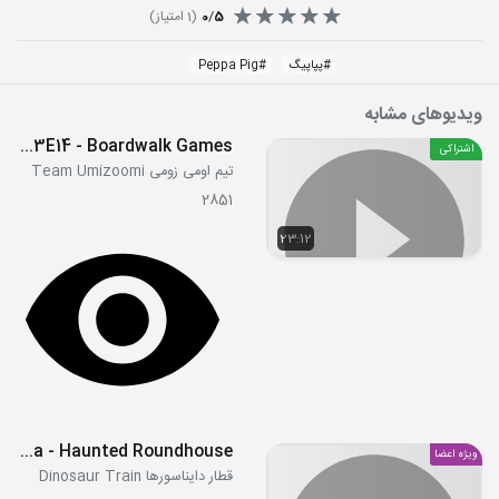
5
/
0
(
1
امتیاز)
#
پپاپیگ
#
Peppa Pig
ویدیوهای مشابه
S03E14 - Boardwalk Games!
اشتراکی
تیم اومی زومی Team Umizoomi
2851
23:12
S02E03a - Haunted Roundhouse
ویژه اعضا
قطار دایناسورها Dinosaur Train