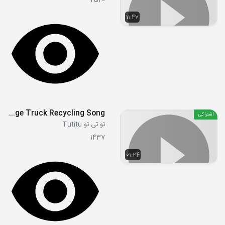
2520
11:47
S02 - Garbage Truck Recycling Song
اشتراکی
تو تی تو Tutitu
1437
01:24