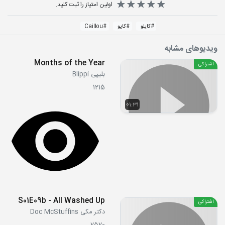
اولین امتیاز را ثبت کنید.
#
کایلو
#
کایو
#
Caillou
ویدیوهای مشابه
Months of the Year
اشتراکی
بلیپی Blippi
1215
01:31
S01E09b - All Washed Up
اشتراکی
دکتر مکی Doc McStuffins