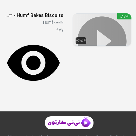
E23 - Humf Bakes Biscuits
اشتراکی
هامف Humf
977
06:54