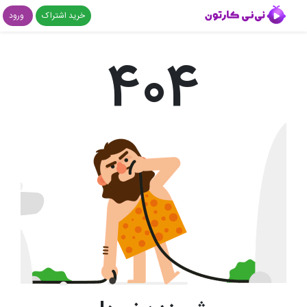
خرید اشتراک
ورود
404