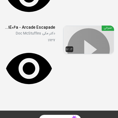
S01E06a - Arcade Escapade
اشتراکی
دکتر مکی Doc McStuffins
1727
12:14