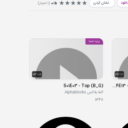
انلود
نشان کردن
5
/
0
(
1
امتیاز)
ویژه اعضا
03:05
23:12
S01E03 - Top (B_G)
S04E13 - Pups Save a Baby Octopus
آلفا بلاکس Alphablocks
1348