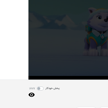
پخش خودکار
1827