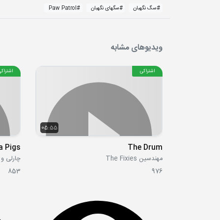
#
سگ نگهبان
#
سگهای نگهبان
#
Paw Patrol
ویدیوهای مشابه
اشتراکی
اشتراکی
05:55
The Drum
مهندسین The Fixies
چارلی و لولا  Lola
853
976