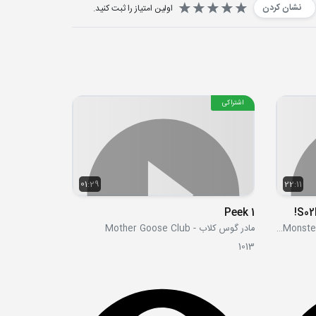
نشان کردن
اولین امتیاز را ثبت کنید.
اشتراکی
01:29
22:11
Peek 1
S02
بلیز و ماشینهای غول پیکر Blaze and the Monster Machines
مادر گوس کلاب - Mother Goose Club
1013