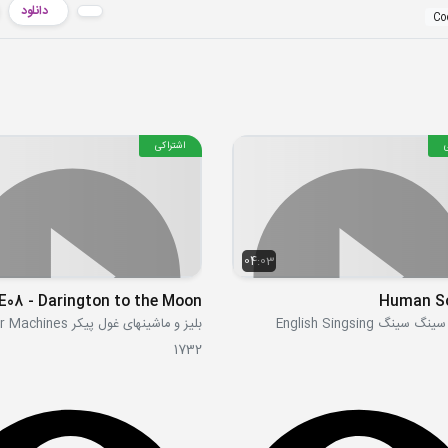
دانلود
اشتراکی
04:03
E08 - Darington to the Moon!
Human S
ینگ English Singsing
1732