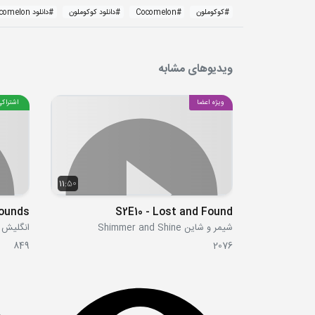
#
کوکوملون
#
Cocomelon
#
دانلود کوکوملون
#
دانلود Cocomelon
ویدیوهای مشابه
ویژه اعضا
اشتراکی
11:50
ounds
S2E10 - Lost and Found
شیمر و شاین Shimmer and Shine
انگلیش سینگ س
849
2076