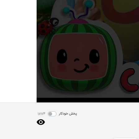
پخش خودکار
1774