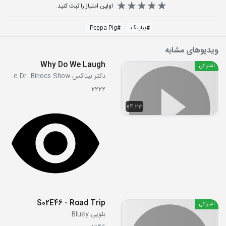
اولین امتیاز را ثبت کنید.
#
پپاپیگ
#
Peppa Pig
ویدیوهای مشابه
Why Do We Laugh
اشتراکی
دکتر بیناکس The Dr. Binocs Show
2222
04:23
S02E46 - Road Trip
اشتراکی
بلویی Bluey