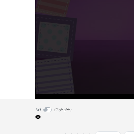
پخش خودکار
929