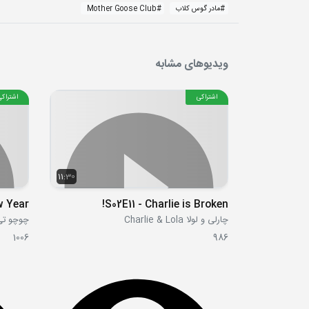
#
مادر گوس کلاب
#
Mother Goose Club
ویدیوهای مشابه
اشتراکی
اشتراکی
11:30
w Year
S02E11 - Charlie is Broken!
چارلی و لولا Charlie & Lola
چوچو تی وی V
1006
986