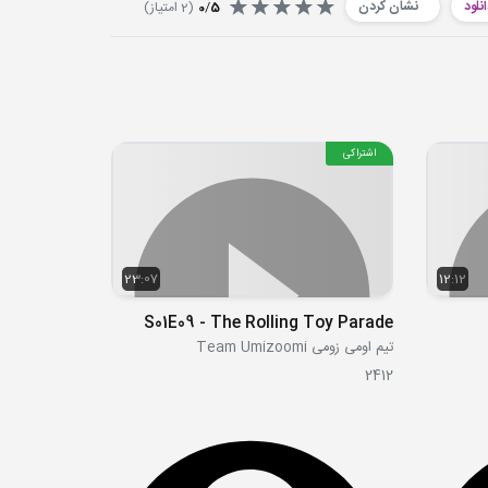
نلود
نشان کردن
5
/
0
(
2
امتیاز)
اشتراکی
23:07
12:12
S01E09 - The Rolling Toy Parade
تیم اومی زومی Team Umizoomi
2412