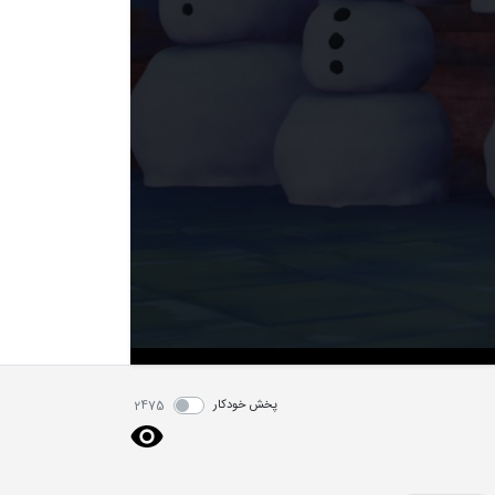
پخش خودکار
2475