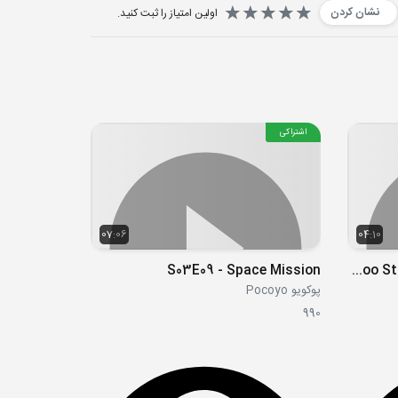
نشان کردن
اولین امتیاز را ثبت کنید.
اشتراکی
07:06
04:10
S03E09 - Space Mission
Boo Boo Story With Finger Family Song
پوکویو Pocoyo
990