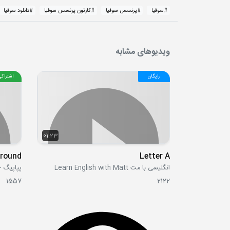
#
سوفیا
#
پرنسس سوفیا
#
کارتون پرنسس سوفیا
#
دانلود سوفیا
ویدیوهای مشابه
رایگان
اشتراکی
01:23
Letter A
انگلیسی با مت Learn English with Matt
پپاپیگ - ppa Pig
1557
2122