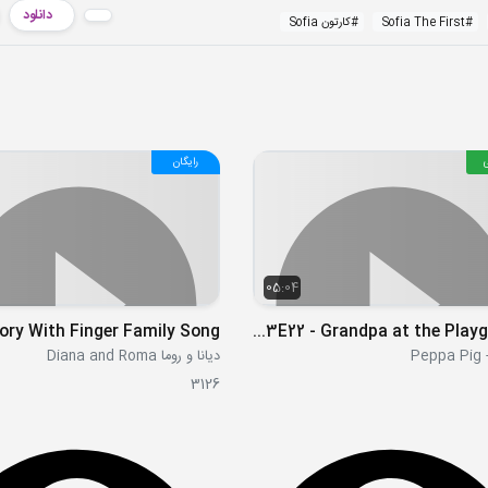
دانلود
#
Sofia The First
#
کارتون Sofia
رایگان
05:04
S03E22 - Grandpa at the Playground
Pe
دیانا و روما Diana and Roma
3126