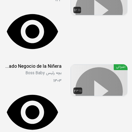
943
12:11
S02E07 - El Apasionado Negocio de la Niñera
اشتراکی
بچه رئیس Boss Baby
1303
23:11