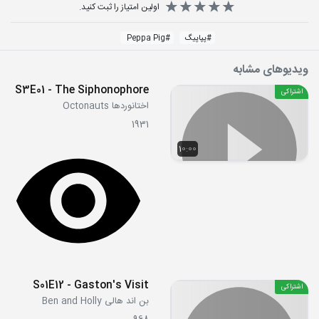
اولین امتیاز را ثبت کنید.
#
پپاپیگ
#
Peppa Pig
ویدیوهای مشابه
S3E01 - The Siphonophore
اشتراکی
اختانوردها Octonauts
1931
10:00
S01E12 - Gaston's Visit
اشتراکی
بن اند هالی Ben and Holly