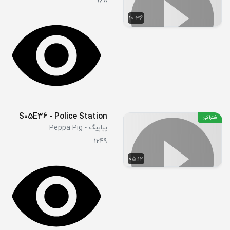
968
10:36
S05E36 - Police Station
اشتراکی
پپاپیگ - Peppa Pig
1249
05:12