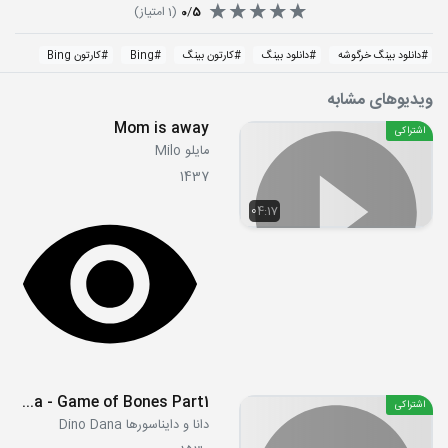
5
/
0
(
1
امتیاز)
#
دانلود بینگ خرگوشه
#
دانلود بینگ
#
کارتون بینگ
#
Bing
#
کارتون Bing
ویدیوهای مشابه
Mom is away
اشتراکی
مایلو Milo
1437
04:17
S2E12a - Game of Bones Part1
اشتراکی
دانا و دایناسورها Dino Dana