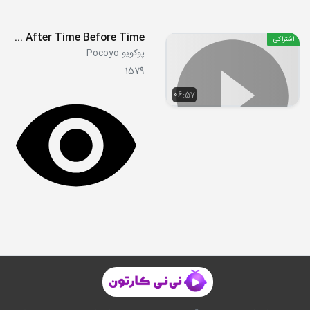
S04E16 - Time After Time Before Time
اشتراکی
پوکویو Pocoyo
1579
06:57