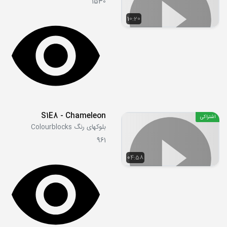
1530
10:20
S1E8 - Chameleon
اشتراکی
بلوکهای رنگ Colourblocks
961
04:58