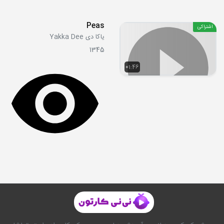
Peas
اشتراکی
یاکا دی Yakka Dee
1345
01:46