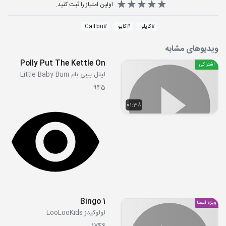
اولین امتیاز را ثبت کنید.
#
کایلو
#
کایو
#
Caillou
ویدیوهای مشابه
Polly Put The Kettle On
اشتراکی
لیتل بیبی بام Little Baby Bum
945
01:38
Bingo 1
ویژه اعضا
لولوکیدز LooLooKids