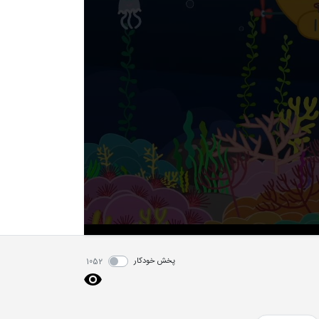
پخش خودکار
1052