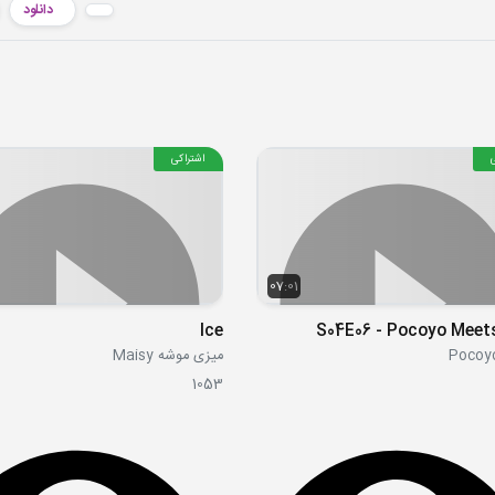
دانلود
اشتراکی
07:01
Ice
S04E06 - Pocoyo Meet
میزی موشه Maisy
1053