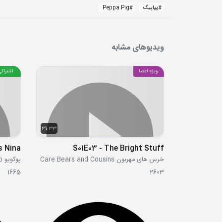
#
پپاپیگ
#
Peppa Pig
ویدیوهای مشابه
ویژه اعضا
اشتراکی
21:33
s Nina
S01E03 - The Bright Stuff
خرس های مهربون Care Bears and Cousins
پوکویو Pocoyo
1665
2603