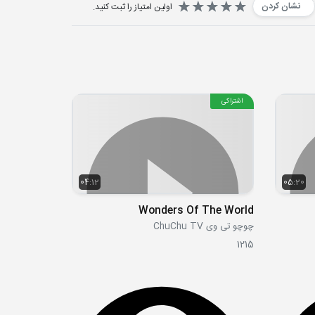
نشان کردن
اولین امتیاز را ثبت کنید.
اشتراکی
04:12
05:20
Wonders Of The World
چوچو تی وی ChuChu TV
1215