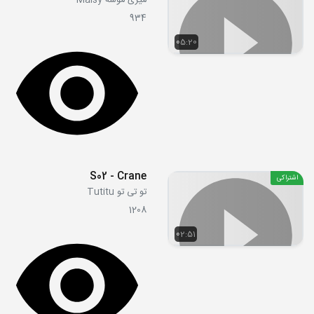
میزی موشه Maisy
934
05:20
S02 - Crane
اشتراکی
تو تی تو Tutitu
1208
02:51