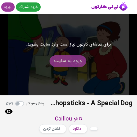
خرید اشتراک
ورود
برای تماشای کارتون نیاز است وارد سایت بشوید.
ورود به سایت
S02E02 - The Treasure Chest - A Camping We Will Go - Chopsticks - A Special Dog
پخش خودکار
1639
کایلو Caillou
دانلود
نشان کردن