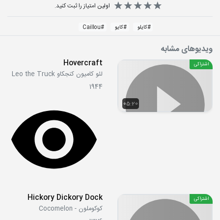
اولین امتیاز را ثبت کنید.
#
کایلو
#
کایو
#
Caillou
ویدیوهای مشابه
Hovercraft
اشتراکی
لئو کامیون کنجکاو Leo the Truck
1944
05:20
Hickory Dickory Dock
اشتراکی
کوکوملون - Cocomelon