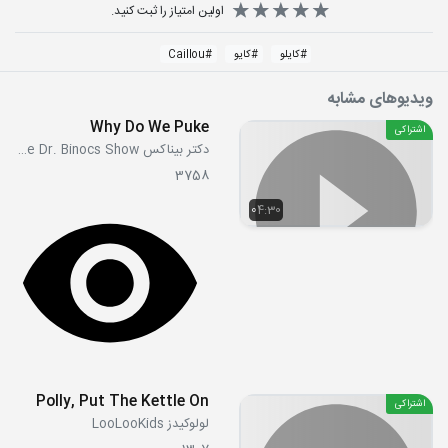
اولین امتیاز را ثبت کنید.
#
کایلو
#
کایو
#
Caillou
ویدیوهای مشابه
Why Do We Puke
اشتراکی
دکتر بیناکس The Dr. Binocs Show
3758
04:30
Polly, Put The Kettle On
اشتراکی
لولوکیدز LooLooKids