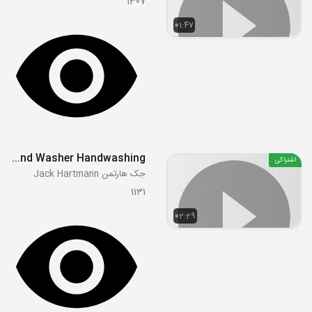
1307
01:47
How to Wash Your Hands Song I'm a Hand Washer Handwashing
اشتراکی
جک هارتمن Jack Hartmann
1131
02:29