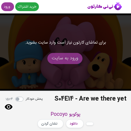
خرید اشتراک
ورود
برای تماشای کارتون نیاز است وارد سایت بشوید.
ورود به سایت
S04E14 - Are we there yet
پخش خودکار
1524
پوکویو Pocoyo
دانلود
نشان کردن