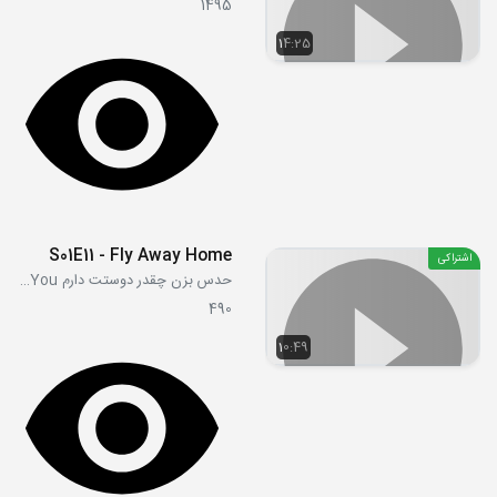
1495
14:25
S01E11 - Fly Away Home
اشتراکی
حدس بزن چقدر دوستت دارم Guess How Much I Love You
490
10:49