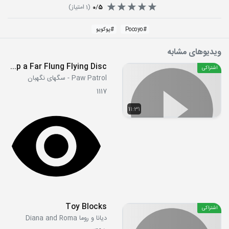
5
/
0
(
1
امتیاز)
#
Pocoyo
#
پوکویو
ویدیوهای مشابه
S06E22b - Pups Stop a Far Flung Flying Disc
اشتراکی
Paw Patrol - سگهای نگهبان
1117
11:31
Toy Blocks
اشتراکی
دیانا و روما Diana and Roma