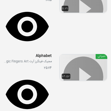
1815
11:31
Alphabet
اشتراکی
مجیک فینگرز آرت Magic Fingers Art
2574
09:52