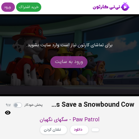
خرید اشتراک
ورود
برای تماشای کارتون نیاز است وارد سایت بشوید.
ورود به سایت
S08E1-2 - Pups Save a Runaway Rooster - Pups Save a Snowbound Cow
پخش خودکار
917
Paw Patrol - سگهای نگهبان
دانلود
نشان کردن