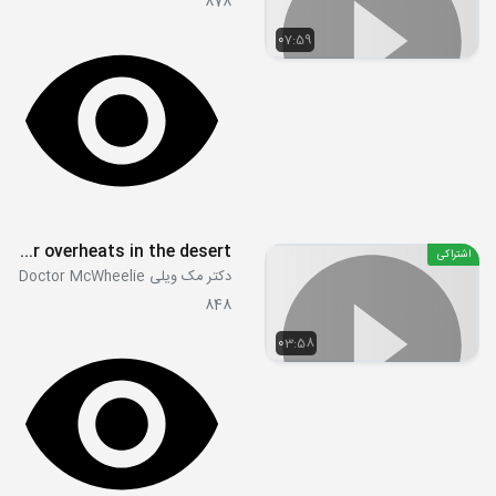
878
07:59
Car overheats in the desert
اشتراکی
دکتر مک ویلی Doctor McWheelie
848
03:58