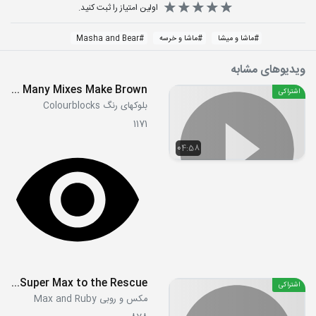
اولین امتیاز را ثبت کنید.
#
ماشا و میشا
#
ماشا و خرسه
#
Masha and Bear
ویدیوهای مشابه
S1E23 - Many Mixes Make Brown
اشتراکی
بلوکهای رنگ Colourblocks
1171
04:58
S2E06c - Super Max to the Rescue
اشتراکی
مکس و روبی Max and Ruby