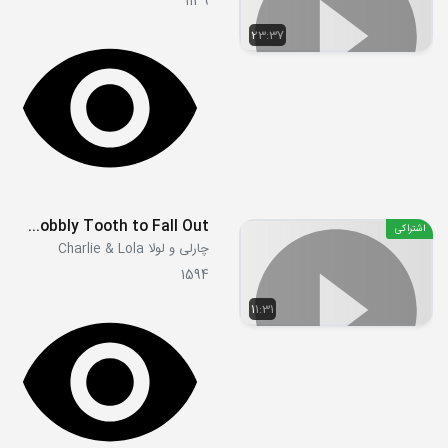
1139
23:37
S01E15 - I Do Not Ever, Never Want My Wobbly Tooth to Fall Out
اشتراکی
چارلی و لولا Charlie & Lola
1594
11:31