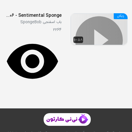
S08E06 - Sentimental Sponge
رایگان
باب اسفنجی SpongeBob
2264
10:58