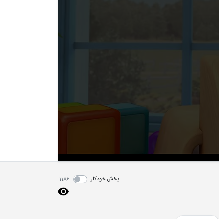
پخش خودکار
1186