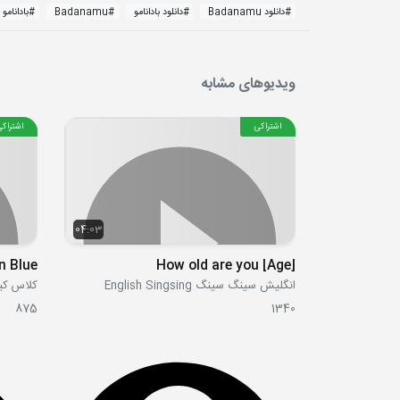
#
دانلود Badanamu
#
دانلود بادانامو
#
Badanamu
#
بادانامو
ویدیوهای مشابه
اشتراکی
اشتراکی
04:03
n Blue
[Age] How old are you
انگلیش سینگ سینگ English Singsing
کلاس کیتی Classroom
875
1340