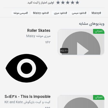
اولین امتیاز را ثبت کنید.
#
Maisy
#
دانلود میسی
#
دانلود میزی
#
دانلود Maisy
#
میسی موشه
ویدیوهای مشابه
Roller Skates
اشتراکی
میزی موشه Maisy
762
05:20
S01E38 - This Is Imposible
اشتراکی
کیت و کیت بازیگوش Kit and Kate