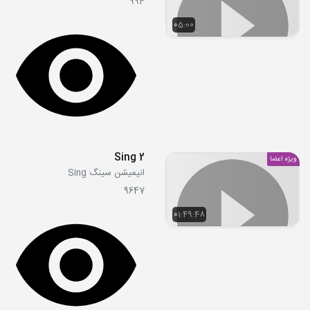
994
05:00
Sing 2
ویژه اعضا
انیمیشن سینگ Sing
9647
01:49:48