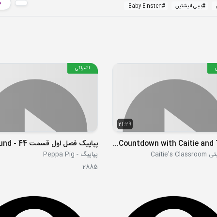
د
#
بیبی انیشتین
#
Baby Einsten
اشتراکی
21:29
New Year's Eve Countdown with Caitie and Tobee
Caitie's 
پپاپیگ - Peppa Pig
2885