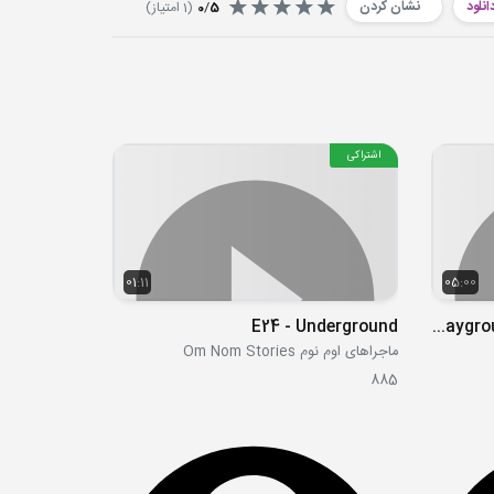
انلود
نشان کردن
5
/
0
(
1
امتیاز)
اشتراکی
01:11
05:00
پپاپیگ فصل اول قسمت 44 - The Playground
E24 - Underground
ماجراهای اوم نوم Om Nom Stories
885