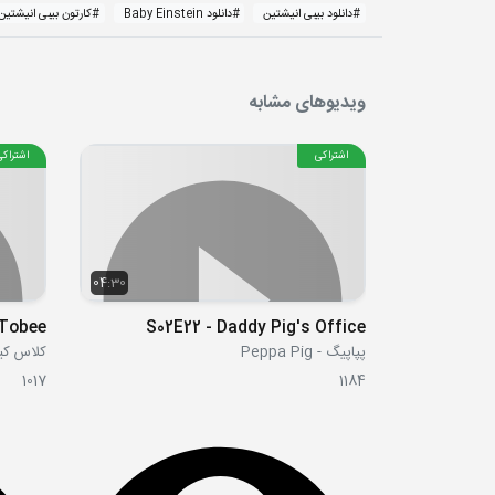
#
دانلود بیبی انیشتین
#
دانلود Baby Einstein
#
کارتون بیبی انیشتین
ویدیوهای مشابه
اشتراکی
اشتراکی
04:30
S02E22 - Daddy Pig's Office
پپاپیگ - Peppa Pig
کلاس کیتی Classroom
1017
1184