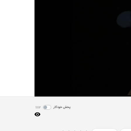
پخش خودکار
1112