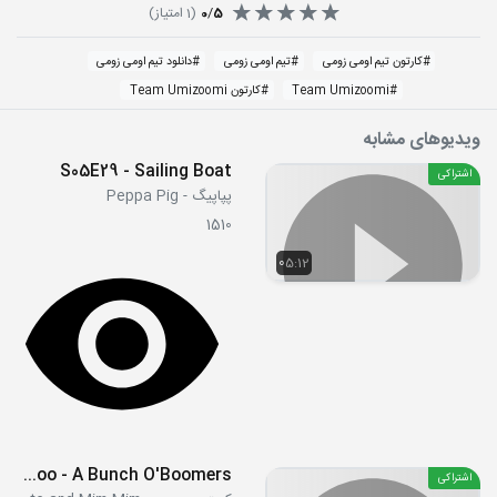
5
/
0
(
1
امتیاز)
#
کارتون تیم اومی زومی
#
تیم اومی زومی
#
دانلود تیم اومی زومی
#
Team Umizoomi
#
کارتون Team Umizoomi
ویدیوهای مشابه
S05E29 - Sailing Boat
اشتراکی
پپاپیگ - Peppa Pig
1510
05:12
S1E44&45 - The Mimiloo Zoo - A Bunch O'Boomers
اشتراکی