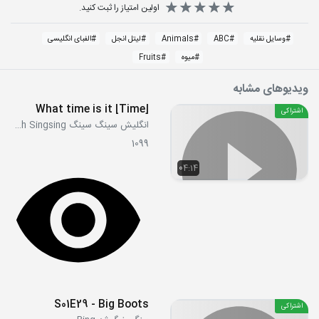
اولین امتیاز را ثبت کنید.
#
وسایل نقلیه
#
ABC
#
Animals
#
لیتل انجل
#
الفبای انگلیسی
#
میوه
#
Fruits
ویدیوهای مشابه
[Time] What time is it
اشتراکی
انگلیش سینگ سینگ English Singsing
1099
04:14
S01E29 - Big Boots
اشتراکی