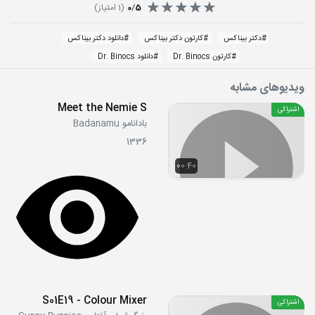
5
/
0
(
1
امتیاز)
#
دکتر بیناکس
#
کارتون دکتر بیناکس
#
دانلود دکتر بیناکس
#
کارتون Dr. Binocs
#
دانلود Dr. Binocs
ویدیوهای مشابه
Meet the Nemie S
اشتراکی
بادانامو Badanamu
1336
00:40
S01E19 - Colour Mixer
اشتراکی