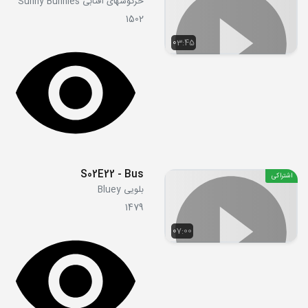
خرگوشهای آفتابی Sunny Bunnies
1502
03:45
S02E22 - Bus
اشتراکی
بلویی Bluey
1479
07:00