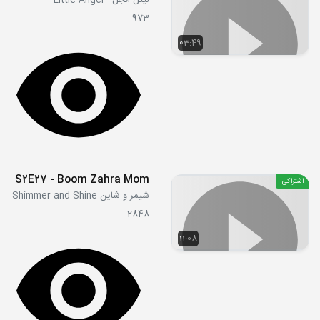
لیتل انجل - Little Angel
973
03:49
S2E27 - Boom Zahra Mom
اشتراکی
شیمر و شاین Shimmer and Shine
2848
11:08