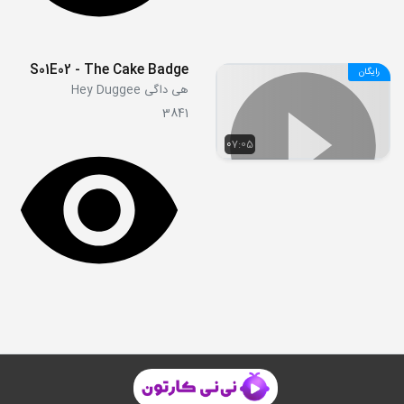
S01E02 - The Cake Badge
رایگان
هی داگی Hey Duggee
3841
07:05