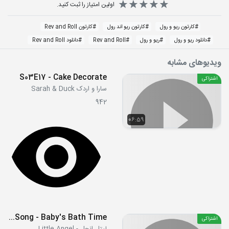
اولین امتیاز را ثبت کنید.
#
کارتون ریو و رول
#
کارتون ریو اند رول
#
کارتون Rev and Roll
#
دانلود ریو و رول
#
ریو و رول
#
Rev and Roll
#
دانلود Rev and Roll
ویدیوهای مشابه
S03E17 - Cake Decorate
اشتراکی
سارا و اردک Sarah & Duck
942
06:59
Bath Time Song - Baby's Bath Time
اشتراکی