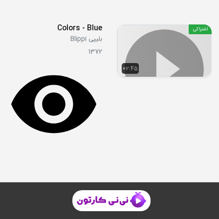
Colors - Blue
اشتراکی
بلیپی Blippi
1372
02:45