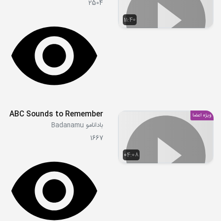
2504
11:40
ABC Sounds to Remember
ویژه اعضا
بادانامو Badanamu
1667
04:08