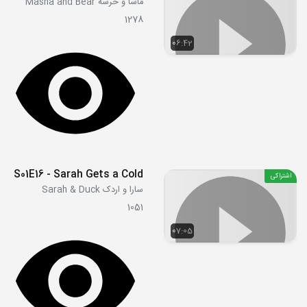
ماشا و خرسه Masha and Bear
1278
06:42
S01E16 - Sarah Gets a Cold
اشتراکی
سارا و اردک Sarah & Duck
1051
07:05