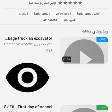
اولین امتیاز را ثبت کنید.
#
دانلود Badanamu
#
دانلود بادانامو
#
Badanamu
#
بادانامو
#
حروف الفبا
#
Alphabet
ویدیوهای مشابه
A garbage truck an excavator
رایگان
دکتر مک ویلی Doctor McWheelie
2626
04:58
S01E11 - First day of school
اشتراکی