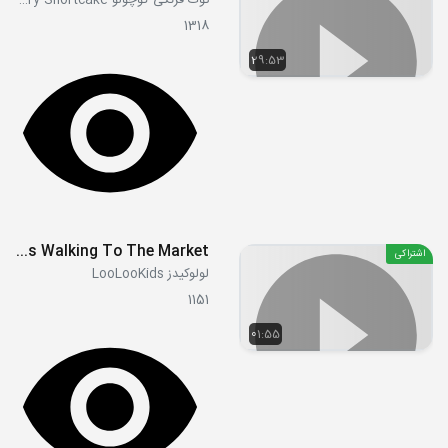
توت فرنگی کوچولو Strawberry Shortcake
1318
29:53
Mommy's Walking To The Market
اشتراکی
لولوکیدز LooLooKids
1151
01:55