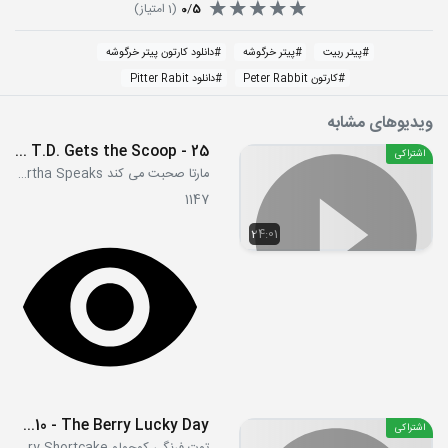
5
/
0
(
1
امتیاز)
#
پیتر ربیت
#
پیتر خرگوشه
#
دانلود کارتون پیتر خرگوشه
#
کارتون Peter Rabbit
#
دانلود Pitter Rabit
ویدیوهای مشابه
25 - Nurse Martha - T.D. Gets the Scoop
اشتراکی
مارتا صحبت می کند Martha Speaks
1147
24:01
S3E10 - The Berry Lucky Day
اشتراکی