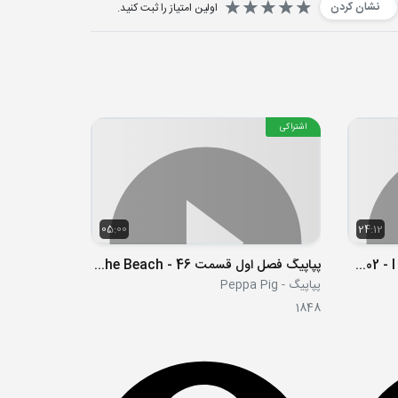
نشان کردن
اولین امتیاز را ثبت کنید.
اشتراکی
05:00
24:12
S01E02 - I Am the Walrus - I'm a Loser
پپاپیگ فصل اول قسمت 46 - At the Beach
پپاپیگ - Peppa Pig
1848