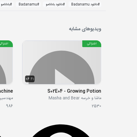
#
دانلود Badanamu
#
دانلود بادانامو
#
Badanamu
#
بادانامو
ویدیوهای مشابه
اشتراکی
اشتراکی
06:41
achine
S02E04 - Growing Potion
ماشا و خرسه Masha and Bear
مهندسین  Fixies
986
2530