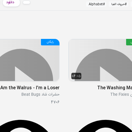
دانلود
#
حروف الفبا
#
Alphabet
رایگان
06:05
The Washing M
The
حشرات شاد Beat Bugs
4706