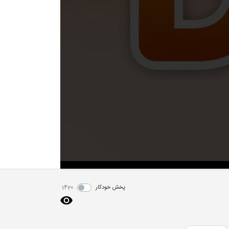
پخش خودکار
1420