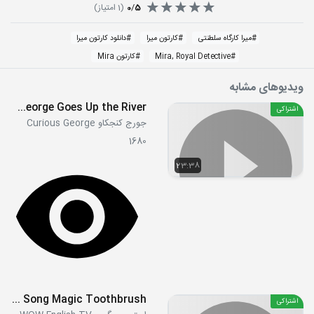
5
/
0
(
1
امتیاز)
#
میرا کارگاه سلطنتی
#
کارتون میرا
#
دانلود کارتون میرا
#
Mira, Royal Detective
#
کارتون Mira
ویدیوهای مشابه
S01E07 - Curious George Door Monkey - Curious George Goes Up the River
اشتراکی
جورج کنجکاو Curious George
1680
23:38
Brush Your Teeth Story and Song Magic Toothbrush
اشتراکی