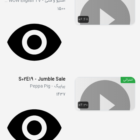
استیو و مگی - Steve and Maggie WOW English TV
1500
06:48
S02E19 - Jumble Sale
اشتراکی
پپاپیگ - Peppa Pig
1437
04:30