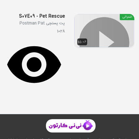
S07E09 - Pet Rescue
اشتراکی
پت پستچی Postman Pat
1028
15:06