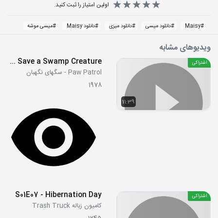
اولین امتیاز را ثبت کنید.
#
Maisy
#
دانلود میسی
#
دانلود میزی
#
دانلود Maisy
#
میسی موشه
ویدیوهای مشابه
S05E20a - Ultimate Rescue Pups Save a Swamp Creature
اشتراکی
Paw Patrol - سگهای نگهبان
1978
11:39
S01E07 - Hibernation Day
اشتراکی
کامیون زباله Trash Truck