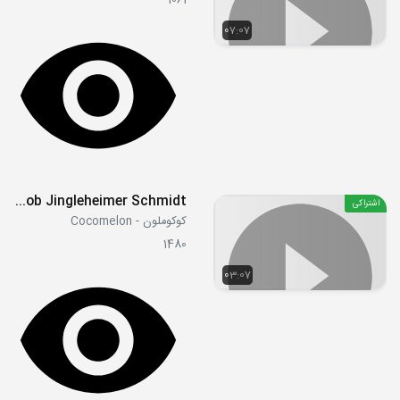
1061
07:07
John Jacob Jingleheimer Schmidt
اشتراکی
کوکوملون - Cocomelon
1480
03:07