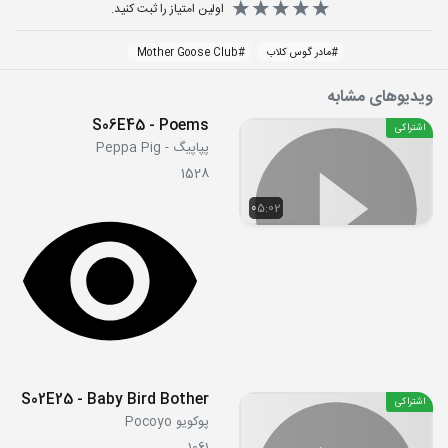
اولین امتیاز را ثبت کنید.
#
مادر گوس کلاب
#
Mother Goose Club
ویدیوهای مشابه
S06E45 - Poems
اشتراکی
پپاپیگ - Peppa Pig
1528
05:02
S02E25 - Baby Bird Bother
اشتراکی
پوکویو Pocoyo