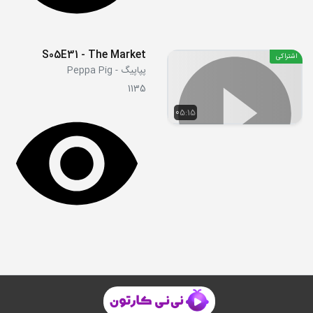
S05E31 - The Market
اشتراکی
پپاپیگ - Peppa Pig
1135
05:15