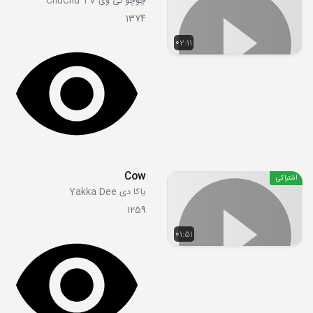
چوچو تی وی ChuChu TV
1374
02:11
Cow
اشتراکی
یاکا دی Yakka Dee
1259
01:51