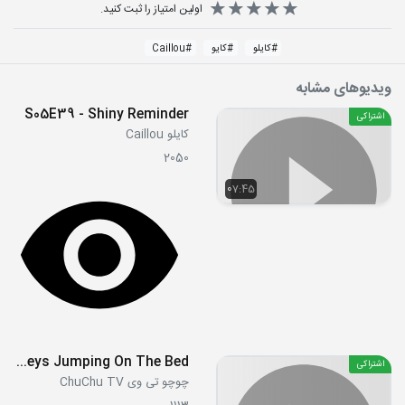
اولین امتیاز را ثبت کنید.
#
کایلو
#
کایو
#
Caillou
ویدیوهای مشابه
S05E39 - Shiny Reminder
اشتراکی
کایلو Caillou
2050
07:45
Five Little Monkeys Jumping On The Bed
اشتراکی
چوچو تی وی ChuChu TV