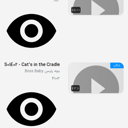
1113
05:00
S01E02 - Cat's in the Cradle
رایگان
بچه رئیس Boss Baby
4103
23:11