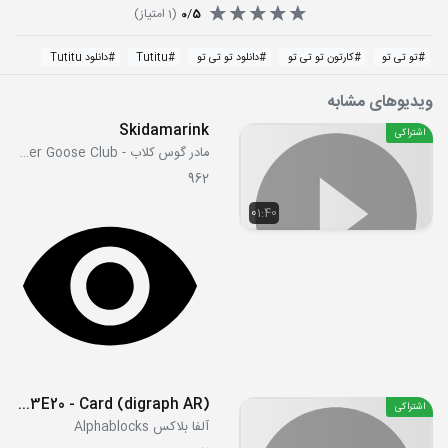
5
/
0
(
1
امتیاز)
#
تو تی تو
#
کارتون تو تی تو
#
دانلود تو تی تو
#
Tutitu
#
دانلود Tutitu
ویدیوهای مشابه
Skidamarink
اشتراکی
مادر گوس کلاب - Mother Goose Club
962
01:40
S03E20 - Card (digraph AR)
اشتراکی
آلفا بلاکس Alphablocks