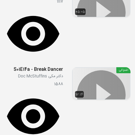
1117
05:05
S01E14a - Break Dancer
اشتراکی
دکتر مکی Doc McStuffins
1588
12:14