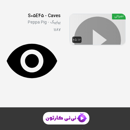
S05E45 - Caves
اشتراکی
پپاپیگ - Peppa Pig
1187
05:12