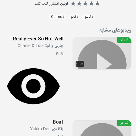
اولین امتیاز را ثبت کنید.
#
کایلو
#
کایو
#
Caillou
ویدیوهای مشابه
S01E09 - I'm Really Ever So Not Well
اشتراکی
چارلی و لولا Charlie & Lola
1415
11:31
Boat
اشتراکی
یاکا دی Yakka Dee