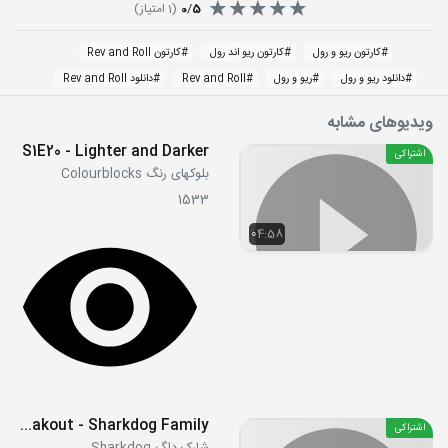
5
/
0
(
1
امتیاز)
#
کارتون ریو و رول
#
کارتون ریو اند رول
#
کارتون Rev and Roll
#
دانلود ریو و رول
#
ریو و رول
#
Rev and Roll
#
دانلود Rev and Roll
ویدیوهای مشابه
S1E20 - Lighter and Darker
اشتراکی
بلوکهای رنگ Colourblocks
1533
04:58
S01E07 - Fish Fiesta Freakout - Sharkdog Family
اشتراکی