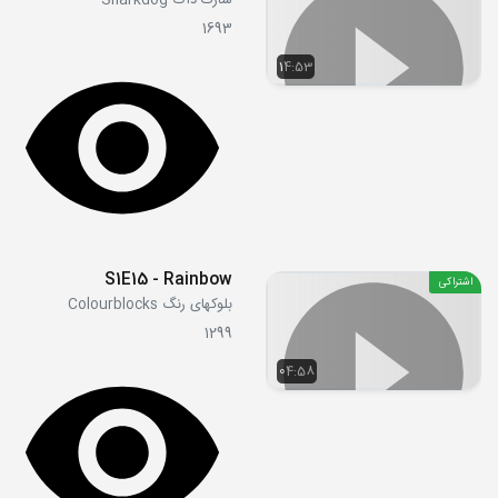
شارک داگ Sharkdog
1693
14:53
S1E15 - Rainbow
اشتراکی
بلوکهای رنگ Colourblocks
1299
04:58