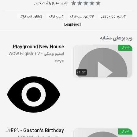
اولین امتیاز را ثبت کنید.
#
دانلود LeapFrog
#
کارتون لیپ فراگ
#
لیپ فراگ
#
دانلود لیپ فراگ
LeapFrog
#
ویدیوهای مشابه
Playground New House
اشتراکی
استیو و مگی - Steve and Maggie WOW English TV
1374
04:52
S02E49 - Gaston's Birthday
اشتراکی