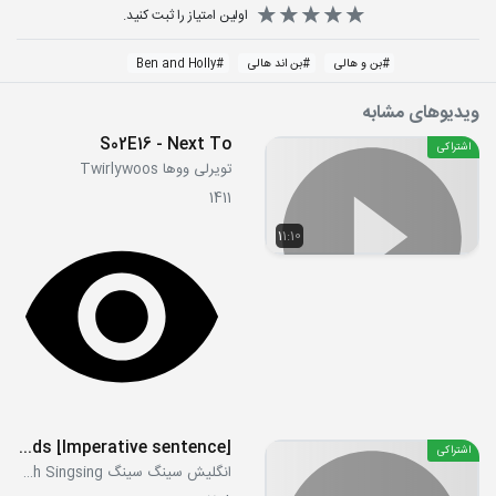
اولین امتیاز را ثبت کنید.
#
بن و هالی
#
بن اند هالی
#
Ben and Holly
ویدیوهای مشابه
S02E16 - Next To
اشتراکی
تویرلی ووها Twirlywoos
1411
11:10
[Imperative sentence] Wash your hands
اشتراکی
انگلیش سینگ سینگ English Singsing