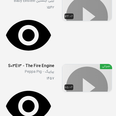
بیبی اینشتین Baby Einstein
1542
34:06
S03E13 - The Fire Engine
اشتراکی
پپاپیگ - Peppa Pig
1457
05:06