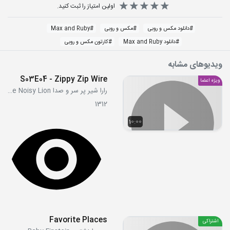
اولین امتیاز را ثبت کنید.
#
دانلود مکس و روبی
#
مکس و روبی
#
Max and Ruby
#
دانلود Max and Ruby
#
کارتون مکس و روبی
ویدیوهای مشابه
S03E04 - Zippy Zip Wire
ویژه اعضا
رارا شیر پر سر و صدا Raa Raa the Noisy Lion
1312
10:00
Favorite Places
اشتراکی