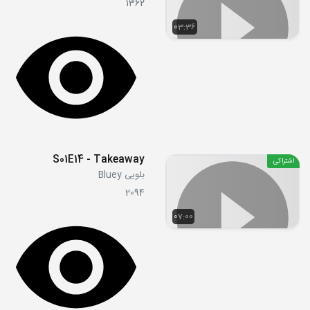
1362
03:36
S01E14 - Takeaway
اشتراکی
بلویی Bluey
2094
07:00