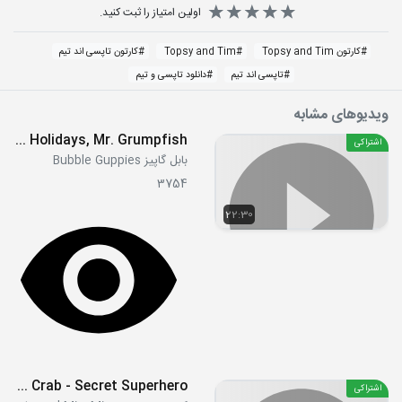
اولین امتیاز را ثبت کنید.
#
کارتون Topsy and Tim
#
Topsy and Tim
#
کارتون تاپسی اند تیم
#
تاپسی اند تیم
#
دانلود تاپسی و تیم
ویدیوهای مشابه
S02E02 - Happy Holidays, Mr. Grumpfish!
اشتراکی
بابل گاپیز Bubble Guppies
3754
22:30
S2E21&22 - Grabby the Crab - Secret Superhero
اشتراکی