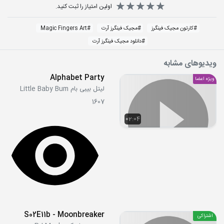
اولین امتیاز را ثبت کنید.
#
کارتون مجیک فینگرز
#
مجیک فینگرز آرت
#
Magic Fingers Art
#
دانلود مجیک فینگرز آرت
ویدیوهای مشابه
Alphabet Party
ویژه اعضا
لیتل بیبی بام Little Baby Bum
1607
02:04
S02E11b - Moonbreaker
اشتراکی