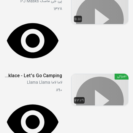
پی جی ماسک PJ Masks
1328
11:51
S01E13 - Saving Luna's Necklace - Let's Go Camping
اشتراکی
لاما لاما Llama Llama
890
23:29