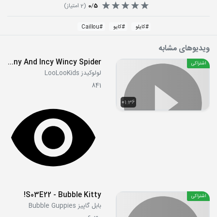
5
/
0
(
2
امتیاز)
#
کایلو
#
کایو
#
Caillou
ویدیوهای مشابه
Johny And Incy Wincy Spider
اشتراکی
لولوکیدز LooLooKids
841
01:36
S03E22 - Bubble Kitty!
اشتراکی
بابل گاپیز Bubble Guppies