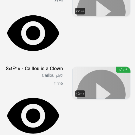
6030
23:00
S01E28 - Caillou is a Clown
اشتراکی
کایلو Caillou
1235
05:02