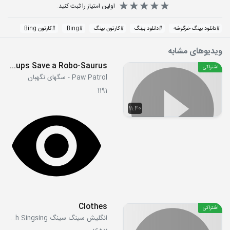
اولین امتیاز را ثبت کنید.
#
دانلود بینگ خرگوشه
#
دانلود بینگ
#
کارتون بینگ
#
Bing
#
کارتون Bing
ویدیوهای مشابه
S03E28 - Pups Save a Robo-Saurus
اشتراکی
Paw Patrol - سگهای نگهبان
1191
11:40
Clothes
اشتراکی
انگلیش سینگ سینگ English Singsing