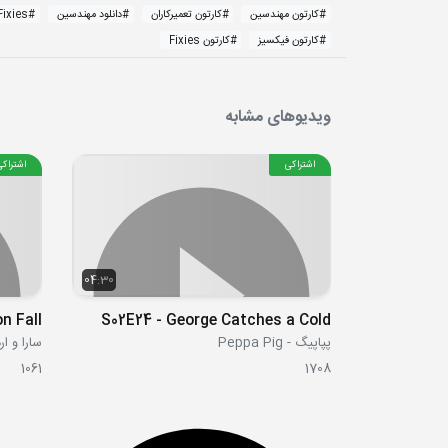
#
کارتون مهندسین
#
کارتون تعمیرکاران
#
دانلود مهندسین
#
Fixies
#
کارتون فیکسیز
#
کارتون Fixies
ویدیوهای مشابه
اشتراکی
اشتراکی
04:30
n Fall
S02E24 - George Catches a Cold
پپاپیگ - Peppa Pig
سارا و اردک  Duck
1061
1708