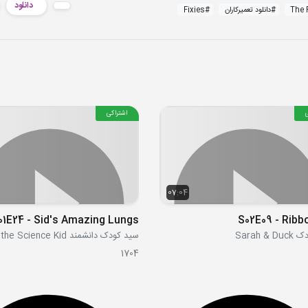
دانلود
The 
#
دانلود تعمیرکاران
#
Fixies
اشتراکی
07:04
01E24 - Sid's Amazing Lungs
S02E09 - Ribbo
Sarah &
سید کودک دانشمند Sid the Science Kid
1704