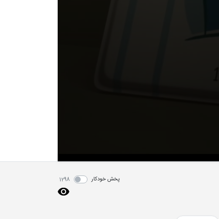
پخش خودکار
1298