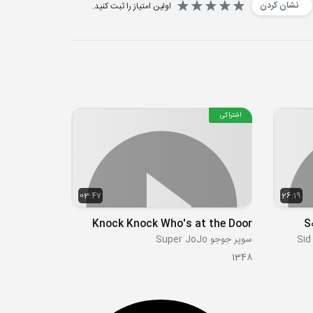
نشان کردن
اولین امتیاز را ثبت کنید.
اشتراکی
03:47
26:19
Knock Knock Who's at the Door
S
سوپر جوجو Super JoJo
1348