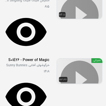
انگلیش سینگ سینگ English Singsing
815
04:11
S01E26 - Power of Magic
اشتراکی
خرگوشهای آفتابی Sunny Bunnies
1418
03:32