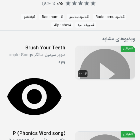
5
/
0
(
1
امتیاز)
#
دانلود Badanamu
#
دانلود بادانامو
#
Badanamu
#
بادانامو
#
حروف الفبا
#
Alphabet
ویدیوهای مشابه
Brush Your Teeth
اشتراکی
سوپر سیمپل سانگز Super Simple Songs
949
02:14
P (Phonics Word song)
اشتراکی